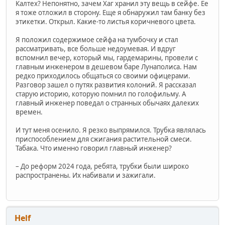
Калтех? Непонятно, зачем Хаг хранил эту вещь в сейфе. Ее
я тоже отложил в сторону. Еще я обнаружил там банку без
этикетки. Открыл. Какие-то листья коричневого цвета.
Я положил содержимое сейфа на тумбочку и стал
рассматривать, все больше недоумевая. И вдруг
вспомнил вечер, который мы, гардемарины, провели с
главным инженером в дешевом баре Лунаполиса. Нам
редко приходилось общаться со своими офицерами.
Разговор зашел о путях развития колоний. Я рассказал
старую историю, которую помнил по голофильму. А
главный инженер поведал о странных обычаях далеких
времен.
И тут меня осенило. Я резко выпрямился. Трубка являлась
приспособлением для сжигания растительной смеси.
Табака. Что именно говорил главный инженер?
– До реформ 2024 года, ребята, трубки были широко
распространены. Их набивали и зажигали.
Helf