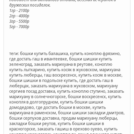
дружеских посиделок.
1гр - 2100р
2гр - 4000р
3гр - 5500р
5гр - 7000р
теги: бошки купить балашиха, купить коноплю фрязино,
где достать гаш в ивантеевке, бошки шишки купить
зеленоград, заказать марихуана в реутове, коноплю
купить лыткарино, купить косяк в жуковском, марихуана
купить люберцы, гаш воскресенск, купить косяк в москве,
бошки шишки в подольске купить, где достать гаш в
люберцах, заказать марихуана в жуковском, марихуану
сергиев посад доставка, купить коноплю ступино, заказать
марихуану в солнечногорске, бошки воскресенск, купить
конопля в долгопрудном, купить бошки шишки
домодедово, где достать бошки в москве, купить
марихуана в раменском, бошки шишки закладки дмитров,
бошки серпухов доставка, продам марихуану люберцы,
закладки бошки реутов, купить бошки шишки в
красногорске, заказать гашиш в орехово-зуево, купить