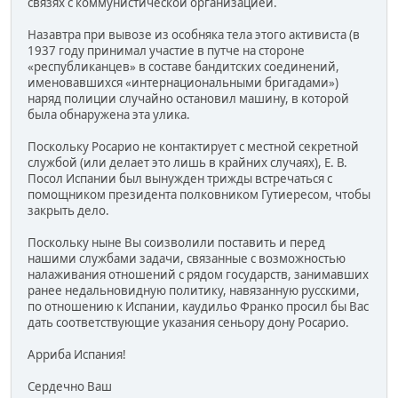
связях с коммунистической организацией.
Назавтра при вывозе из особняка тела этого активиста (в
1937 году принимал участие в путче на стороне
«республиканцев» в составе бандитских соединений,
именовавшихся «интернациональными бригадами»)
наряд полиции случайно остановил машину, в которой
была обнаружена эта улика.
Поскольку Росарио не контактирует с местной секретной
службой (или делает это лишь в крайних случаях), Е. В.
Посол Испании был вынужден трижды встречаться с
помощником президента полковником Гутиересом, чтобы
закрыть дело.
Поскольку ныне Вы соизволили поставить и перед
нашими службами задачи, связанные с возможностью
налаживания отношений с рядом государств, занимавших
ранее недальновидную политику, навязанную русскими,
по отношению к Испании, каудильо Франко просил бы Вас
дать соответствующие указания сеньору дону Росарио.
Арриба Испания!
Сердечно Ваш