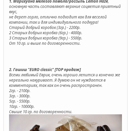
1. Марихуана мелкого помола/россыпь Lemon Haze
,
основную часть составляют верхние соцветия приятный
вкус,
не дерет горло, отлично подходит как для веселой
компании, так и для индивидуального подкура!
Старый добрый коробок (3гр.) - 2200р.
2 Старых добрых коробка (6гр.) - 4000р.
3 Старых добрых коробка (9гр.) - 5500р.
От 10 гр. и выше по договоренности.
2. Гашиш "EURO classic" [TOP продаж]
Всеми любимый Еврик, очень хорошо лепится и конечно же
нереально накуривает. Я думаю он не нуждается в
комментариях, так как он очень распространен.
2гр. - 2100р.
3гр. - 3000р.
5гр. - 5500р.
10гр. - 10000р.
Свыше 10 гр. по договоренности.