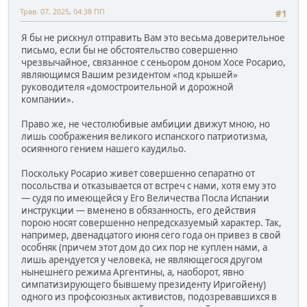
Трав. 07, 2025, 04:38 ПП
#1
Я бы не рискнул отправить Вам это весьма доверительное
письмо, если бы не обстоятельство совершенно
чрезвычайное, связанное с сеньором доном Хосе Росарио,
являющимся Вашим резидентом «под крышей»
руководителя «домостроительной и дорожной
компании».
Право же, не честолюбивые амбиции движут мною, но
лишь соображения великого испанского патриотизма,
осиянного гением нашего каудильо.
Поскольку Росарио живет совершенно сепаратно от
посольства и отказывается от встреч с нами, хотя ему это
— судя по имеющейся у Его Величества Посла Испании
инструкции — вменено в обязанность, его действия
порою носят совершенно непредсказуемый характер. Так,
например, двенадцатого июня сего года он привез в свой
особняк (причем этот дом до сих пор не куплен нами, а
лишь арендуется у человека, не являющегося другом
нынешнего режима Аргентины, а, наоборот, явно
симпатизирующего бывшему президенту Иригойену)
одного из профсоюзных активистов, подозревавшихся в