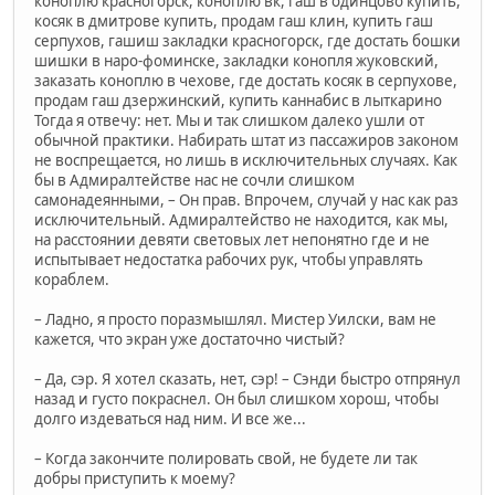
коноплю красногорск, коноплю вк, гаш в одинцово купить,
косяк в дмитрове купить, продам гаш клин, купить гаш
серпухов, гашиш закладки красногорск, где достать бошки
шишки в наро-фоминске, закладки конопля жуковский,
заказать коноплю в чехове, где достать косяк в серпухове,
продам гаш дзержинский, купить каннабис в лыткарино
Тогда я отвечу: нет. Мы и так слишком далеко ушли от
обычной практики. Набирать штат из пассажиров законом
не воспрещается, но лишь в исключительных случаях. Как
бы в Адмиралтействе нас не сочли слишком
самонадеянными, – Он прав. Впрочем, случай у нас как раз
исключительный. Адмиралтейство не находится, как мы,
на расстоянии девяти световых лет непонятно где и не
испытывает недостатка рабочих рук, чтобы управлять
кораблем.
– Ладно, я просто поразмышлял. Мистер Уилски, вам не
кажется, что экран уже достаточно чистый?
– Да, сэр. Я хотел сказать, нет, сэр! – Сэнди быстро отпрянул
назад и густо покраснел. Он был слишком хорош, чтобы
долго издеваться над ним. И все же...
– Когда закончите полировать свой, не будете ли так
добры приступить к моему?