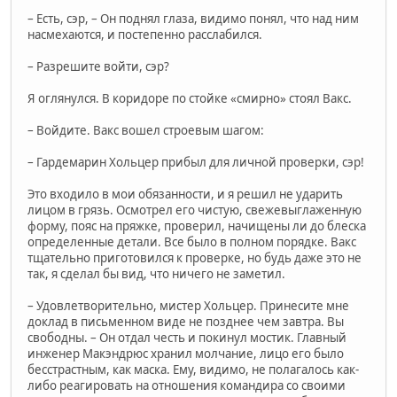
– Есть, сэр, – Он поднял глаза, видимо понял, что над ним
насмехаются, и постепенно расслабился.
– Разрешите войти, сэр?
Я оглянулся. В коридоре по стойке «смирно» стоял Вакс.
– Войдите. Вакс вошел строевым шагом:
– Гардемарин Хольцер прибыл для личной проверки, сэр!
Это входило в мои обязанности, и я решил не ударить
лицом в грязь. Осмотрел его чистую, свежевыглаженную
форму, пояс на пряжке, проверил, начищены ли до блеска
определенные детали. Все было в полном порядке. Вакс
тщательно приготовился к проверке, но будь даже это не
так, я сделал бы вид, что ничего не заметил.
– Удовлетворительно, мистер Хольцер. Принесите мне
доклад в письменном виде не позднее чем завтра. Вы
свободны. – Он отдал честь и покинул мостик. Главный
инженер Макэндрюс хранил молчание, лицо его было
бесстрастным, как маска. Ему, видимо, не полагалось как-
либо реагировать на отношения командира со своими