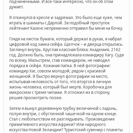
подчиненными. И все-таки интересно, что он об этом
думает.
Я откинулся в кресле и задремал. Это было еще хуже, чем
играть в шахматы с Дарлой. За подобный проступок
лейтенант Казенс непременно отправил бы меня на бочку.
Глядя на листок бумаги, который держал в руках, я набрал
цифровой код замка сейфа. Щелчок – и дверца открылась.
Заглянул внутрь. Круглая классная бляха: Академия, 2162
год. Должно быть, она принадлежала командиру Хагу. Судя
по всему, Мальстрем, став командиром, не наводил
порядка в сейфе. Кожаная папка. В ней фотографии:
командир Хаг, совсем молодой, рядом с красивой
женщиной. Я быстро вернул фотографии на место,
испытывая неловкость от того, что вторгся в личную
жизнь человека, который был мертв. Коробочка для
микросхем с тремя чипами. Я отложил их в сторону,
решив просмотреть позже.
Затем я вынул деревянную трубку величиной с ладонь,
полую внутри, с обугленной чашечкой на одном конце.
Стал с любопытством ее разглядывать. Произведение
примитивного искусства Африки? Или народного
искусства Новой Зеландии? Туристский сувенир с планеты