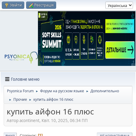
Увійти
Реєстрація
Головне меню
Psyonica Forum
Форум на русском языке
Дополнительно
►
►
Прочие
купить айфон 16 плюс
►
►
купить айфон 16 плюс
Автор acontinent, Квіт. 10, 2025, 06:34 ПП
Сторінок
1
ВНИЗ
ДІЇ КОРИСТУВАЧА