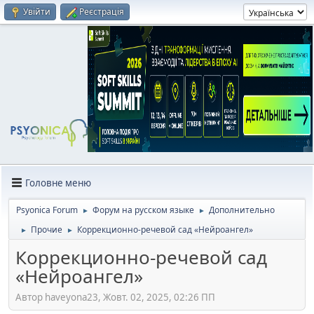
Увійти
Реєстрація
Головне меню
Psyonica Forum
Форум на русском языке
Дополнительно
►
►
Прочие
Коррекционно-речевой сад «Нейроангел»
►
►
Коррекционно-речевой сад
«Нейроангел»
Автор haveyona23, Жовт. 02, 2025, 02:26 ПП