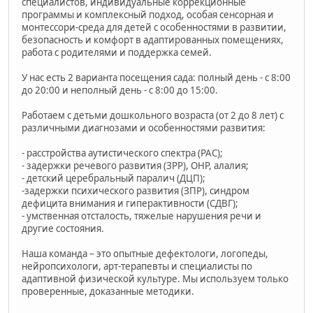
специалистов, индивидуальные коррекционные
программы и комплексный подход, особая сенсорная и
монтессори-среда для детей с особенностями в развитии,
безопасность и комфорт в адаптированных помещениях,
работа с родителями и поддержка семей.
У нас есть 2 варианта посещения сада: полный день - с 8:00
до 20:00 и неполный день - с 8:00 до 15:00.
Работаем с детьми дошкольного возраста (от 2 до 8 лет) с
различными диагнозами и особенностями развития:
- расстройства аутистического спектра (РАС);
- задержки речевого развития (ЗРР), ОНР, алалия;
- детский церебральный паралич (ДЦП);
-задержки психического развития (ЗПР), синдром
дефицита внимания и гиперактивности (СДВГ);
- умственная отсталость, тяжелые нарушения речи и
другие состояния.
Наша команда – это опытные дефектологи, логопеды,
нейропсихологи, арт-терапевты и специалисты по
адаптивной физической культуре. Мы используем только
проверенные, доказанные методики.