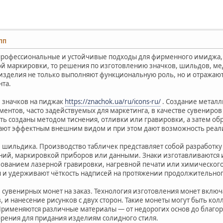
 ПП
профессиональные и устойчивые подходы для фирменного имиджа,
 маркировки, то решения по изготовлению значков, шильдов, мед
 изделия не только выполняют функциональную роль, но и отражают
та.
е значков на пиджак
https://znachok.ua/ru/icons-ru/
. Создание металл
ментов, часто задействуемых для маркетинга, в качестве сувениро
ыть созданы методом тиснения, отливки или гравировки, а затем о
ают эффектным внешним видом и при этом дают возможность реали
е шильдика. Производство табличек представляет собой разработку
ий, маркировкой приборов или данными. Знаки изготавливаются и
ьзованием лазерной гравировки, нагревной печати или химическог
 и удерживают чёткость надписей на протяжении продолжительног
е сувенирных монет на заказ. Технология изготовления монет вклю
в, и нанесение рисунков с двух сторон. Такие монеты могут быть 
рименяются различные материалы — от недорогих основ до благоро
брения для придания изделиям солидного стиля.