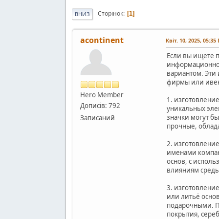
Сторінок
1
ВНИЗ
acontinent
Квіт. 10, 2025, 05:35
Если вы ищете 
информационной
вариантом. Эти
фирмы или ивен
Hero Member
1. изготовлени
Дописів: 792
уникальных эле
значки могут б
Записаний
прочные, облад
2. изготовлени
именами компан
основ, с испол
влияниям среды
3. изготовлени
или литьё осно
подарочными. П
покрытия, сере