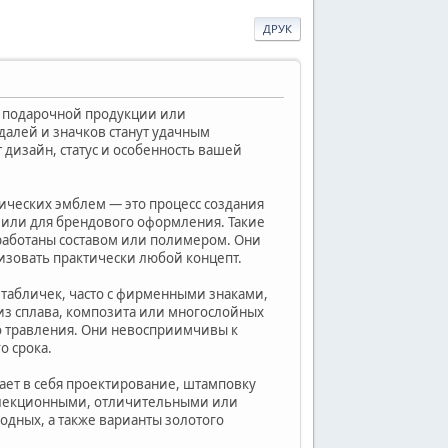
ДРУК
 подарочной продукции или
алей и значков станут удачным
 дизайн, статус и особенность вашей
ических эмблем — это процесс создания
в или для брендового оформления. Такие
бработаны составом или полимером. Они
зовать практически любой концепт.
 табличек, часто с фирменными знаками,
з сплава, композита или многослойных
о травления. Они невосприимчивы к
о срока.
чает в себя проектирование, штамповку
коллекционными, отличительными или
дных, а также варианты золотого