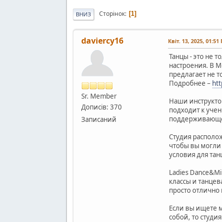
Сторінок
1
ВНИЗ
daviercy16
Квіт. 13, 2025, 01:51
Танцы - это не
настроения. В М
предлагает не т
Подробнее –
htt
Sr. Member
Наши инструкто
Дописів: 370
подходит к учен
поддерживающе
Записаний
Студия располож
чтобы вы могли
условия для тан
Ladies Dance&M
классы и танце
просто отлично
Если вы ищете 
собой, то студи