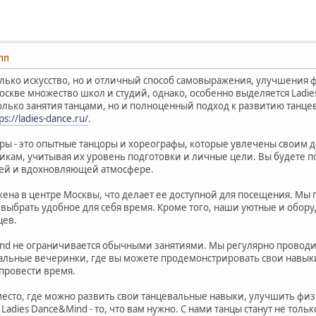
 ПП
 только искусство, но и отличный способ самовыражения, улучшени
оскве множество школ и студий, однако, особенно выделяется Ladie
олько занятия танцами, но и полноценный подход к развитию танце
ps://ladies-dance.ru/
.
ры - это опытные танцоры и хореографы, которые увлечены своим 
икам, учитывая их уровень подготовки и личные цели. Вы будете п
й и вдохновляющей атмосфере.
ена в центре Москвы, что делает ее доступной для посещения. Мы 
 выбрать удобное для себя время. Кроме того, наши уютные и обо
цев.
ind не ограничивается обычными занятиями. Мы регулярно проводи
вальные вечеринки, где вы можете продемонстрировать свои навык
 провести время.
место, где можно развить свои танцевальные навыки, улучшить фи
я Ladies Dance&Mind - то, что вам нужно. С нами танцы станут не тол