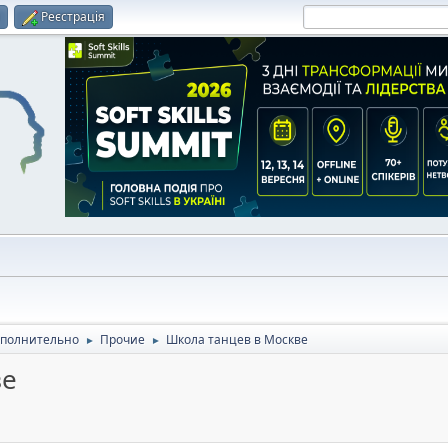
и
Реєстрація
полнительно
Прочие
Школа танцев в Москве
►
►
ве