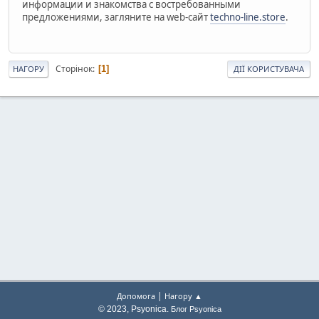
информации и знакомства с востребованными
предложениями, загляните на web-сайт
techno-line.store
.
Сторінок
1
НАГОРУ
ДІЇ КОРИСТУВАЧА
|
Допомога
Нагору ▲
© 2023, Psyonica.
Блог Psyonica