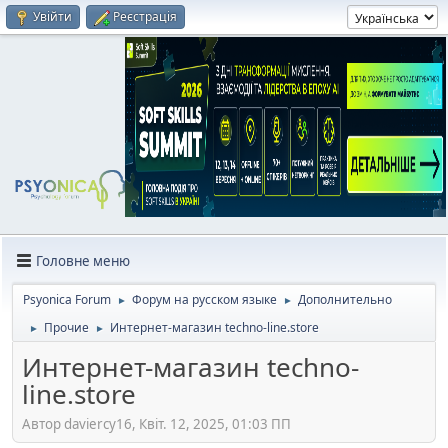
Увійти
Реєстрація
Головне меню
Psyonica Forum
Форум на русском языке
Дополнительно
►
►
Прочие
Интернет-магазин techno-line.store
►
►
Интернет-магазин techno-
line.store
Автор daviercy16, Квіт. 12, 2025, 01:03 ПП