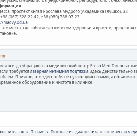
ии узких специалистов (эндокринолог, репродуктолог, онкогинекол
нформация
Одесса, проспект Князя Ярослава Мудрого (Академика Глушко), 32
+38 (067) 328-22-42, +38 (050) 788-07-23
://madvy.od.ua
 это место, где заботятся о женском здоровье и красоте, предлага
тановке.
0 ПП
ам я всегда обращаюсь в медицинский центр Fresh Med.Там опытные
если требуется
лазерная интимная подтяжка
.Здесь действительно 
блем .Приятно, что здесь тебя не пугают диагнозами, а объясняют 
овременное оборудование и чистота в клинике.
полнительно
Прочие
Гинекология, диагностика и эстетическая мед
►
►