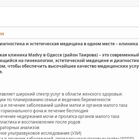
 ПП
диагностика и эстетическая медицина в одном месте – клиника
кая клиника Madvy в Одессе (район Таирова) – это современн
щийся на гинекологии, эстетической медицине и диагностике.
м, чтобы обеспечить высочайшее качество медицинских услуг
е.
авляет широкий спектр услуг в области женского здоровья:
ции по планированию семьи и ведению беременности
ка и лечение заболеваний шейки матки и органов малого таза
 гормонального фона и лечение бесплодия
лечение недержания мочи и пролапса органов малого таза
пластика и восстановление после родов
ораторных анализов
ное ультразвуковое исследование (УЗИ)
ка и лечение заболеваний, передающихся половым путём (ЗППП)