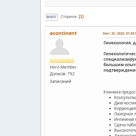
Сторінок
1
ВНИЗ
acontinent
Квіт. 25, 2025, 01:58
Гинекология, 
Гинекологичес
специализирую
большим опыто
Hero Member
подтверждени
Дописів: 792
Записаний
Клиника предост
Консульта
Диагности
Коррекция
Лазерное 
Интимная 
Сдача лаб
Высокоточ
Диагности