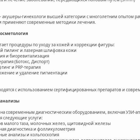
– акушеры-гинекологи высшей категории с многолетним опытом р
и применяют современные методики лечения.
косметология
гает процедуры по уходу за кожей и коррекции фигуры:
й пилинг и лазерная шлифовка кожи
ия и биоревитализация
рапия (Ботокс, Диспорт)
тинг и PRP-терапия
ожение и удаление пигментации
одятся с использованием сертифицированных препаратов и совре
 анализы
на современным диагностическим оборудованием, включая УЗИ-апп
я следующие услуги:
ов малого таза, молочных желез, щитовидной железы
ная диагностика и фолликулометрия
ные анализы и кольпоскопия