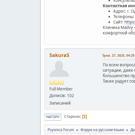
Консультац
Контактная и
Адрес: г. 
Телефоны: 
Сайт:
https
Клиника Madvy –
комфортной обс
SakuraS
Трав. 27, 2025, 04:2
По всем вопрос
ситуации, даже 
большинство про
Также радует с
Full Member
Дописів: 102
Записаний
Сторінок
1
НАГОРУ
Psyonica Forum
Форум на русском языке
До
►
►