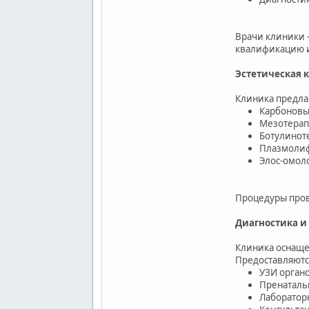
Врачи клиники 
квалификацию 
Эстетическая 
Клиника предла
Карбоновы
Мезотерап
Ботулиноте
Плазмолиф
Элос-омол
Процедуры пров
Диагностика и
Клиника оснаще
Предоставляютс
УЗИ орган
Пренаталь
Лаборатор