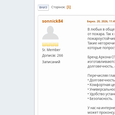
Сторінок
1
ВНИЗ
sonnick84
Берез. 20, 2026, 11:
В любых в обще
от пожара. Так 
пожароустойчив
Такие негорючи
которые попрос
Sr. Member
Дописів: 266
Бренд Аркона С
изготавливаютс
Записаний
долговечность, 
Перечисляя гла
• Долговечность
• Комфортная це
• Универсальнос
• Удобство уста
• Безопасность.
У нас на интер
может проконсул