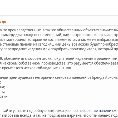
49 ДП
м-то производственных, а так же общественных объектах значител
к примеру для складских помещений, кафе, аэропортов и вокзалов 
ые материалы, которые не воспламеняются, а так же не выбрасыва
е стеновые панели на сегодняшний день возможно будет приобрест
ту перепродают изделия или подобрать производителя, который пр
Пб обеспечить способен своих покупателей надежными решениями 
я на своем собственном производстве, это разумеется обеспечива
а кроме этого четкое соблюдение ГОСТов.
вные преимущества негорючих стеновых панелей от бренда Аркона,
;
на;
ть;
новки;
нет сайте узнаете подробную информацию про
негорючие панели см
ьтировать всегда, а так же подсказать вариант, что оптимально по