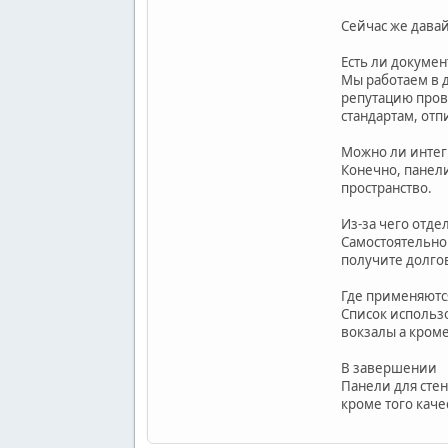
Сейчас же дава
Есть ли докумен
Мы работаем в 
репутацию пров
стандартам, от
Можно ли интег
Конечно, панел
пространство.
Из-за чего отде
Самостоятельно
получите долго
Где применяютс
Список использ
вокзалы а кром
В завершении
Панели для стен
кроме того кач