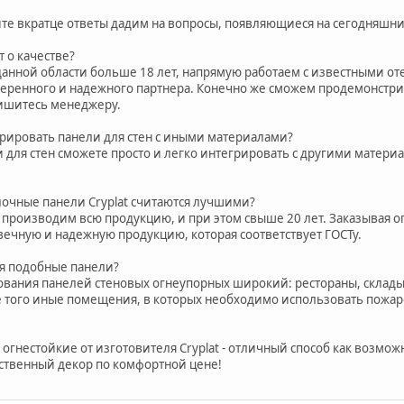
йте вкратце ответы дадим на вопросы, появляющиеся на сегодняшни
т о качестве?
данной области больше 18 лет, напрямую работаем с известными о
еренного и надежного партнера. Конечно же сможем продемонстри
пишитесь менеджеру.
рировать панели для стен с иными материалами?
и для стен сможете просто и легко интегрировать с другими матер
лочные панели Cryplat считаются лучшими?
 производим всю продукцию, и при этом свыше 20 лет. Заказывая о
вечную и надежную продукцию, которая соответствует ГОСТу.
я подобные панели?
ования панелей стеновых огнеупорных широкий: рестораны, склады
е того иные помещения, в которых необходимо использовать пожа
 огнестойкие от изготовителя Cryplat - отличный способ как возмож
ественный декор по комфортной цене!