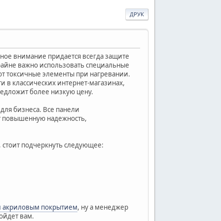
ДРУК
ьное внимание придается всегда защите
крайне важно использовать специальные
ют токсичные элементы при нагревании.
и в классических интернет-магазинах,
едложит более низкую цену.
для бизнеса. Все панели
ет повышенную надежность,
 стоит подчеркнуть следующее:
л акриловым покрытием
, ну а менеджер
дойдет вам.