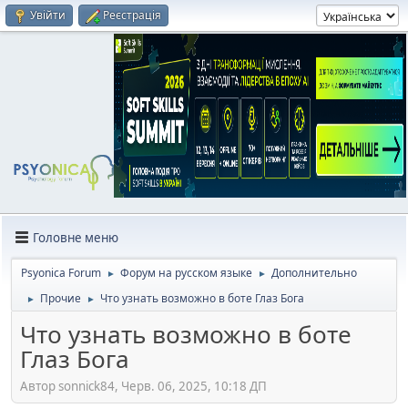
Увійти
Реєстрація
Головне меню
Psyonica Forum
Форум на русском языке
Дополнительно
►
►
Прочие
Что узнать возможно в боте Глаз Бога
►
►
Что узнать возможно в боте
Глаз Бога
Автор sonnick84, Черв. 06, 2025, 10:18 ДП