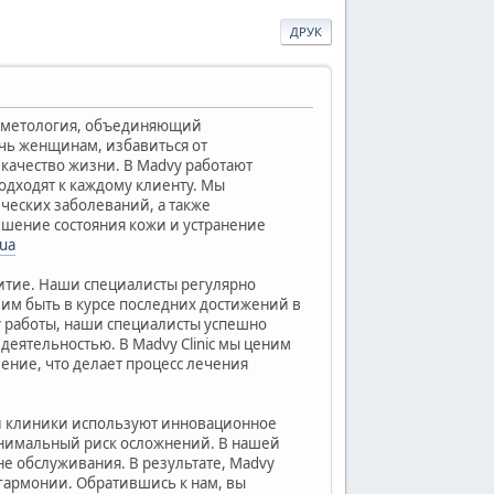
ДРУК
косметология, объединяющий
чь женщинам, избавиться от
 качество жизни. В Madvy работают
одходят к каждому клиенту. Мы
ческих заболеваний, а также
чшение состояния кожи и устранение
.ua
итие. Наши специалисты регулярно
им быть в курсе последних достижений в
у работы, наши специалисты успешно
деятельностью. В Madvy Clinic мы ценим
ение, что делает процесс лечения
ей клиники используют инновационное
инимальный риск осложнений. В нашей
е обслуживания. В результате, Madvy
и гармонии. Обратившись к нам, вы