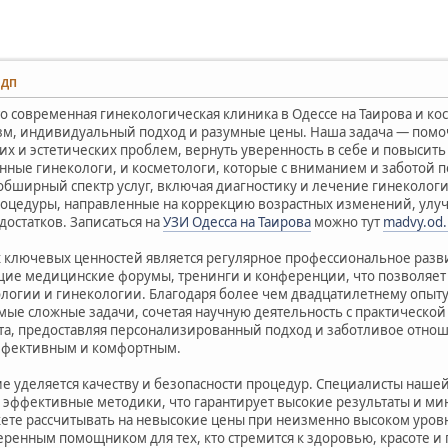
3 ДП
это современная гинекологическая клиника в Одессе на Таирова и 
м, индивидуальный подход и разумные цены. Наша задача — помо
х и эстетических проблем, вернуть уверенность в себе и повысить
ные гинекологи, и косметологи, которые с вниманием и заботой п
обширный спектр услуг, включая диагностику и лечение гинекологи
роцедуры, направленные на коррекцию возрастных изменений, улу
достатков. Записаться на
УЗИ Одесса на Таирова
можно тут
madvy.od
 ключевых ценностей является регулярное профессиональное разв
ие медицинские форумы, тренинги и конференции, что позволяет 
ологии и гинекологии. Благодаря более чем двадцатилетнему опыт
ые сложные задачи, сочетая научную деятельность с практической 
та, предоставляя персонализированный подход и заботливое отнош
ффективным и комфортным.
е уделяется качеству и безопасности процедур. Специалисты наш
 эффективные методики, что гарантирует высокие результаты и м
ете рассчитывать на невысокие цены при неизменно высоком уровн
оверенным помощником для тех, кто стремится к здоровью, красоте 