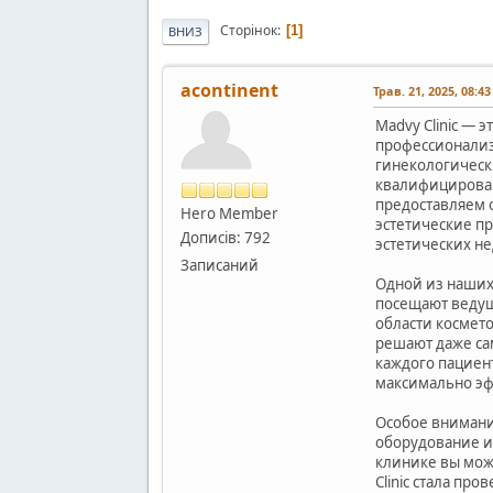
Сторінок
1
ВНИЗ
acontinent
Трав. 21, 2025, 08:4
Madvy Clinic — 
профессионализ
гинекологически
квалифицирован
предоставляем 
Hero Member
эстетические п
Дописів: 792
эстетических не
Записаний
Одной из наших
посещают ведущ
области космет
решают даже сам
каждого пациен
максимально э
Особое внимани
оборудование и
клинике вы мож
Clinic стала пр