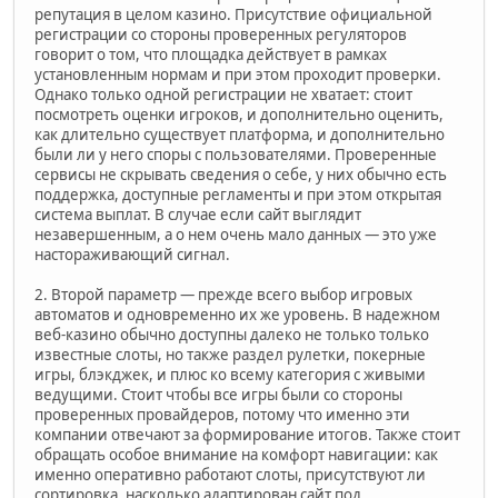
репутация в целом казино. Присутствие официальной
регистрации со стороны проверенных регуляторов
говорит о том, что площадка действует в рамках
установленным нормам и при этом проходит проверки.
Однако только одной регистрации не хватает: стоит
посмотреть оценки игроков, и дополнительно оценить,
как длительно существует платформа, и дополнительно
были ли у него споры с пользователями. Проверенные
сервисы не скрывать сведения о себе, у них обычно есть
поддержка, доступные регламенты и при этом открытая
система выплат. В случае если сайт выглядит
незавершенным, а о нем очень мало данных — это уже
настораживающий сигнал.
2. Второй параметр — прежде всего выбор игровых
автоматов и одновременно их же уровень. В надежном
веб-казино обычно доступны далеко не только только
известные слоты, но также раздел рулетки, покерные
игры, блэкджек, и плюс ко всему категория с живыми
ведущими. Стоит чтобы все игры были со стороны
проверенных провайдеров, потому что именно эти
компании отвечают за формирование итогов. Также стоит
обращать особое внимание на комфорт навигации: как
именно оперативно работают слоты, присутствуют ли
сортировка, насколько адаптирован сайт под