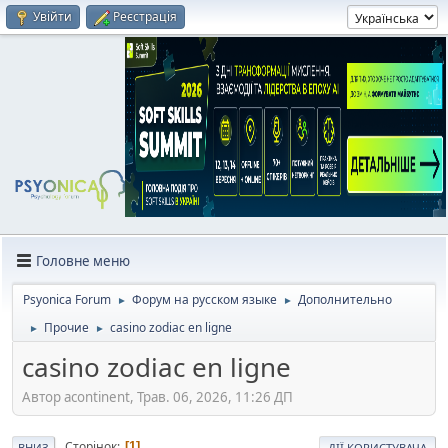
Увійти
Реєстрація
Головне меню
Psyonica Forum
Форум на русском языке
Дополнительно
►
►
Прочие
casino zodiac en ligne
►
►
casino zodiac en ligne
Автор acontinent, Трав. 06, 2026, 11:26 ДП
Сторінок
1
ВНИЗ
ДІЇ КОРИСТУВАЧА