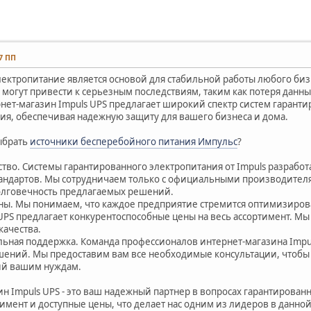
27 ПП
лектропитание является основой для стабильной работы любого би
 могут привести к серьезным последствиям, таким как потеря данн
рнет-магазин Impuls UPS предлагает широкий спектр систем гарант
ия, обеспечивая надежную защиту для вашего бизнеса и дома.
ыбрать
источники бесперебойного питания Импульс
?
ство. Системы гарантированного электропитания от Impuls разрабо
тандартов. Мы сотрудничаем только с официальными производителя
олговечность предлагаемых решений.
ены. Мы понимаем, что каждое предприятие стремится оптимизирова
 UPS предлагает конкурентоспособные цены на весь ассортимент. М
качества.
льная поддержка. Команда профессионалов интернет-магазина Impul
ений. Мы предоставим вам все необходимые консультации, чтобы 
ий вашим нуждам.
ин Impuls UPS - это ваш надежный партнер в вопросах гарантирова
тимент и доступные цены, что делает нас одним из лидеров в данно