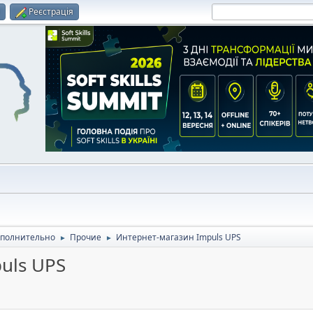
и
Реєстрація
полнительно
Прочие
Интернет-магазин Impuls UPS
►
►
uls UPS
П