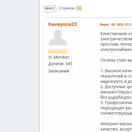
Сторінок
1
ВНИЗ
haveyona23
Верес. 30, 2025, 01:
Качественное э
электричеством
простоям. Инте
электроснабжен
Sr. Member
Почему стоит в
Дописів: 345
1. Высокое каче
Записаний
технологий и с
надежность и д
2. Доступные ц
магазин Impuls
без ущерба для 
3. Профессиона
подходящих реш
соответствующ
Интернет-магаз
качество, ассор