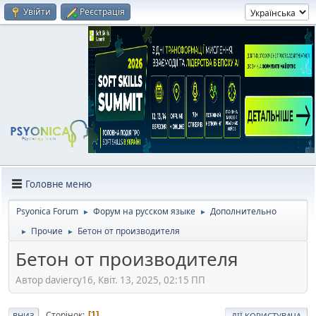
Увійти
Реєстрація
Головне меню
Psyonica Forum
Форум на русском языке
Дополнительно
►
►
Прочие
Бетон от производителя
►
►
Бетон от производителя
Автор daviercy16, Квіт. 13, 2025, 02:15 ПП
Сторінок
1
ВНИЗ
ДІЇ КОРИСТУВАЧА