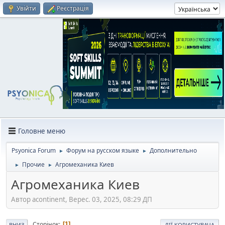
Увійти
Реєстрація
Головне меню
Psyonica Forum
Форум на русском языке
Дополнительно
►
►
Прочие
Агромеханика Киев
►
►
Агромеханика Киев
Автор acontinent, Верес. 03, 2025, 08:29 ДП
Сторінок
1
ВНИЗ
ДІЇ КОРИСТУВАЧА