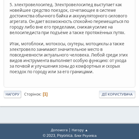
5. электровелосипед. Электровелосипед выступает как
новейшее средство поездок, сочетающее в системе
достоинства обычного байка и аккумуляторного силового
агрегата. Он дает возможность спокойно перемещаться по
городу либо вне его пределами, снижая усилие на
велосипедиста при подъёме а также протяжённых путях.
Итак, мотоблоки, мотокосы, скутеры, мотоциклы а также
электровело занимают значительное место в
повседневности актуального человека. Любой среди этих
видов инструмента выполняет особую функцию: от ухода
за почвой и улучшения зоны до комфортных и скорых
поездок по городу или за его границами.
Сторінок
1
НАГОРУ
ДІЇ КОРИСТУВАЧА
|
Допомога
Нагору ▲
© 2023, Psyonica.
Блог Psyonica