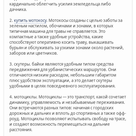
кардинально облегчить усилия земледельца либо
дачника.
2.
купить мотокосу
. Мотокосы созданы с целью заботы за
зеленым настилом, обочинами и зонами, в которых
типичная машина для травы не справляется. Это
компактные а также удобные устройства, какие
способствуют оперативно косить траву, выкашивать
бурьян и обслуживать за узкими зонами около растений,
заборов или цветников.
3. скутеры. байки являются удобным типом средства
передвижения для урбанистических маршрутов. Они
отличаются низким расходом, небольшим габаритом
плюс удобством эксплуатации, а это делает скутеры
удобными в целях повседневного эксплуатирования.
4. мотоциклы. Мотоциклы — это транспорт, какой сочетает
динамику, управляемость и незабываемые переживания.
Они встречаются разных типов: начиная с городских
дорожных и дальних и вплоть до спортивных а также офф-
роуд. Мотоциклы позволяют испытывать свободу на трасе,
и создают возможность перемещаться на дальние
расстояния.