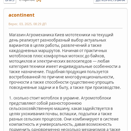
acontinent
Верес. 03, 2025, 08:29 ДП
Магазин Агромеханика Киев мототехники на текущий
день реализует разнообразный выбор актуальных
вариантов в целях работы, развлечений а также
каждодневных маршрутов. Начиная от практичных
мотоблоков плюс комфортных мотокос до байков,
мотоциклов и электрических велосипедов — любая
категория техники имеет индивидуальные особенности а
также назначение. Подобная продукция пользуется
востребованной по причине многофункциональности,
прочности а также способности существенно упрощать
повседневные задачи и в быту, а также при производстве.
1. сколько стоит мотоблок в украине. Агромотоблоки
представляют собой разностороннюю
сельскохозяйственную машину, какая задействуется в
целях ухоживания почвы, вспашки, подсыпки а также
разных сельских процессов. Они комбинируют в системе
компактность и универсальность, давая возможность
подменить одновременно несколько механизмов а также