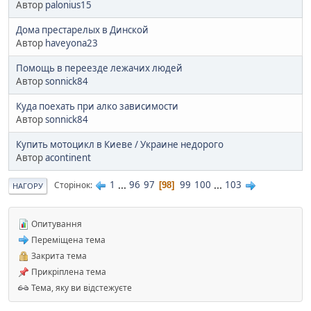
Автор
palonius15
Дома престарелых в Динской
Автор
haveyona23
Помощь в переезде лежачих людей
Автор
sonnick84
Куда поехать при алко зависимости
Автор
sonnick84
Купить мотоцикл в Киеве / Украине недорого
Автор
acontinent
1
...
96
97
99
100
...
103
Сторінок
98
НАГОРУ
Опитування
Переміщена тема
Закрита тема
Прикріплена тема
Тема, яку ви відстежуєте