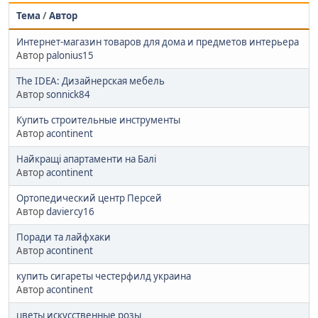
Тема
/
Автор
Интернет-магазин товаров для дома и предметов интерьера
Автор
palonius15
The IDEA: Дизайнерская мебель
Автор
sonnick84
Купить строительные инструменты
Автор
acontinent
Найкращі апартаменти на Балі
Автор
acontinent
Ортопедический центр Персей
Автор
daviercy16
Поради та лайфхаки
Автор
acontinent
купить сигареты честерфилд украина
Автор
acontinent
цветы искусственные розы