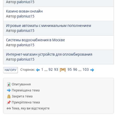
Автор
palonius15
Казино вован онлайн
Автор
palonius15
Игровые автоматы с минимальным пополнением
Автор
palonius15
Системы водоснабжения в Москве
Автор
palonius15
Интернет-магазин устройств для опломбирования
Автор
palonius15
1
...
92
93
95
96
...
103
Сторінок
94
НАГОРУ
Опитування
Переміщена тема
Закрита тема
Прикріплена тема
Тема, яку ви відстежуєте