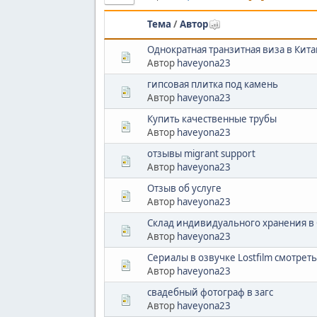
Тема
/
Автор
Однократная транзитная виза в Кит
Автор
haveyona23
гипсовая плитка под камень
Автор
haveyona23
Купить качественные трубы
Автор
haveyona23
отзывы migrant support
Автор
haveyona23
Отзыв об услуге
Автор
haveyona23
Склад индивидуального хранения в
Автор
haveyona23
Сериалы в озвучке Lostfilm смотрет
Автор
haveyona23
свадебный фотограф в загс
Автор
haveyona23