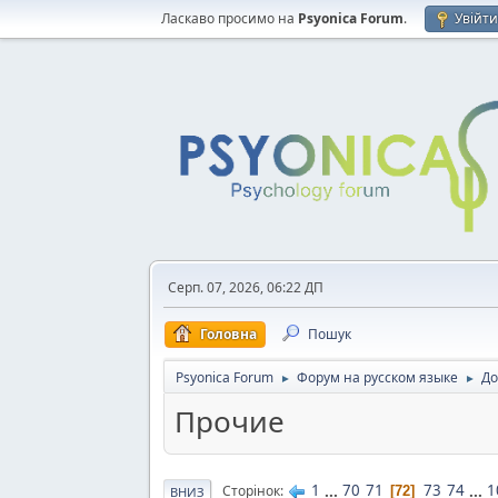
Ласкаво просимо на
Psyonica Forum
.
Увійт
Серп. 07, 2026, 06:22 ДП
Головна
Пошук
Psyonica Forum
Форум на русском языке
До
►
►
Прочие
1
...
70
71
73
74
...
1
Сторінок
72
ВНИЗ