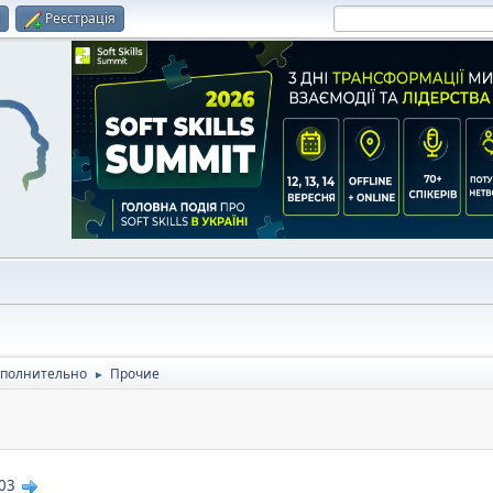
и
Реєстрація
полнительно
Прочие
►
03