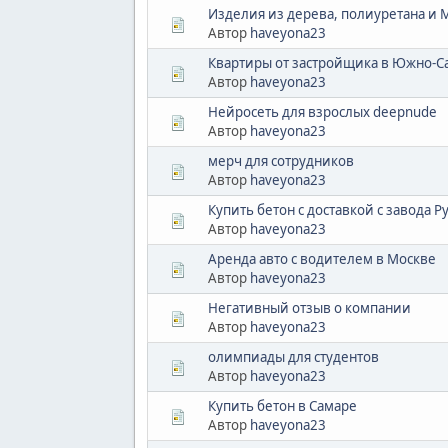
Изделия из дерева, полиуретана и
Автор
haveyona23
Квартиры от застройщика в Южно-С
Автор
haveyona23
Нейросеть для взрослых deepnude
Автор
haveyona23
мерч для сотрудников
Автор
haveyona23
Купить бетон с доставкой с завода Р
Автор
haveyona23
Аренда авто с водителем в Москве
Автор
haveyona23
Негативный отзыв о компании
Автор
haveyona23
олимпиады для студентов
Автор
haveyona23
Купить бетон в Самаре
Автор
haveyona23