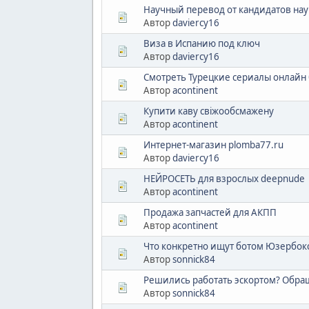
Научный перевод от кандидатов нау
Автор
daviercy16
Виза в Испанию под ключ
Автор
daviercy16
Смотреть Турецкие сериалы онлайн 
Автор
acontinent
Купити каву свіжообсмажену
Автор
acontinent
Интернет-магазин plomba77.ru
Автор
daviercy16
НЕЙРОСЕТЬ для взрослых deepnude
Автор
acontinent
Продажа запчастей для АКПП
Автор
acontinent
Что конкретно ищут ботом Юзербок
Автор
sonnick84
Решились работать эскортом? Обра
Автор
sonnick84