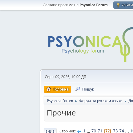
Ласкаво просимо на
Psyonica Forum
.
Увійт
Серп. 09, 2026, 10:00 ДП
Головна
Пошук
Psyonica Forum
Форум на русском языке
До
►
►
Прочие
1
...
70
71
73
74
...
1
Сторінок
72
ВНИЗ