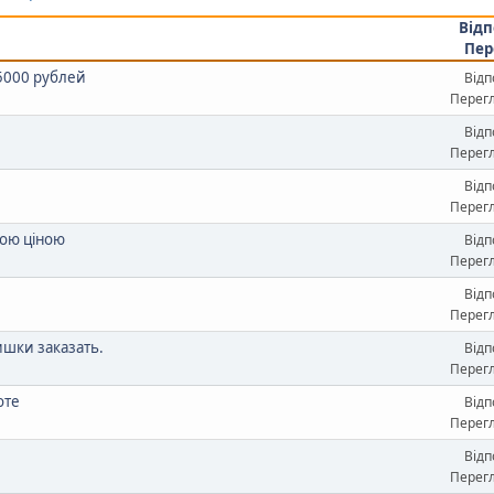
Відп
Пер
5000 рублей
Відп
Перегл
И
Відп
Перегл
Відп
Перегл
щою ціною
Відп
Перегл
Відп
Перегл
шки заказать.
Відп
Перегл
оте
Відп
Перегл
Відп
Перегл