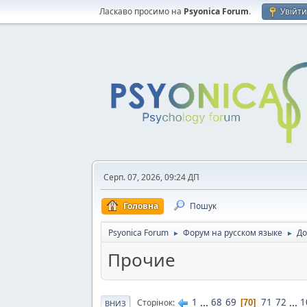
Ласкаво просимо на
Psyonica Forum
.
Увійт
Серп. 07, 2026, 09:24 ДП
Головна
Пошук
Psyonica Forum
Форум на русском языке
До
►
►
Прочие
1
...
68
69
71
72
...
1
Сторінок
70
ВНИЗ