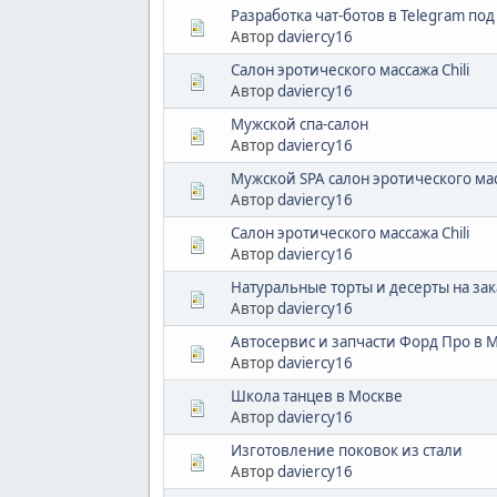
Разработка чат-ботов в Telegram по
Автор
daviercy16
Салон эротического массажа Chili
Автор
daviercy16
Мужской спа-салон
Автор
daviercy16
Мужской SPA салон эротического ма
Автор
daviercy16
Салон эротического массажа Chili
Автор
daviercy16
Натуральные торты и десерты на зак
Автор
daviercy16
Автосервис и запчасти Форд Про в 
Автор
daviercy16
Школа танцев в Москве
Автор
daviercy16
Изготовление поковок из стали
Автор
daviercy16