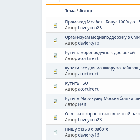
Тема
/
Автор
Промокод Мелбет - Бонус 100% до 1
Автор
haveyona23
Организуем медиаподдержку в СМ
Автор
daviercy16
Купить морепродукты с доставкой
Автор
acontinent
купити все для манікюру за найкра
Автор
acontinent
Купить ГБО
Автор
acontinent
Купить Марихуану Москва бошки ши
Автор
Helf
Отзывы о хорошо выполненной раб
Автор
haveyona23
Пишу отзыв о работе
Автор
daviercy16