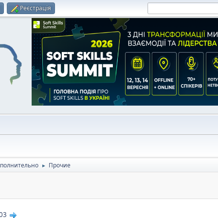
и
Реєстрація
полнительно
Прочие
►
03