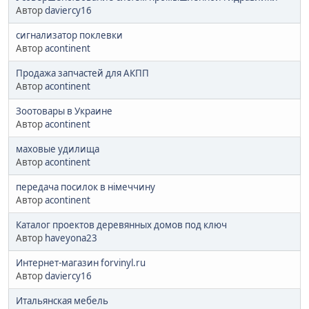
Автор
daviercy16
сигнализатор поклевки
Автор
acontinent
Продажа запчастей для АКПП
Автор
acontinent
Зоотовары в Украине
Автор
acontinent
маховые удилища
Автор
acontinent
передача посилок в німеччину
Автор
acontinent
Каталог проектов деревянных домов под ключ
Автор
haveyona23
Интернет-магазин forvinyl.ru
Автор
daviercy16
Итальянская мебель