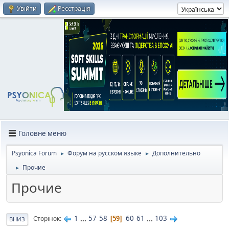
Увійти
Реєстрація
Головне меню
Psyonica Forum
Форум на русском языке
Дополнительно
►
►
Прочие
►
Прочие
1
...
57
58
60
61
...
103
Сторінок
59
ВНИЗ