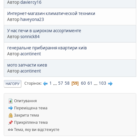
Автор
daviercy16
Интернет-магазин климатической техники
Автор
haveyona23
У нас печи в широком ассортименте
Автор
sonnick84
генеральне прибирання квартири київ
Автор
acontinent
мото запчасти киев
Автор
acontinent
1
...
57
58
60
61
...
103
Сторінок
59
НАГОРУ
Опитування
Переміщена тема
Закрита тема
Прикріплена тема
Тема, яку ви відстежуєте