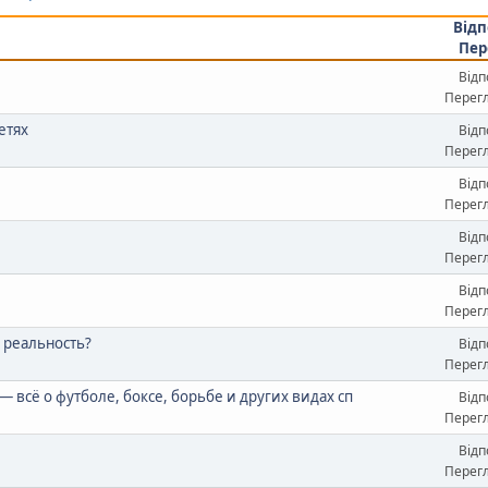
Відп
Пер
Відп
Перегл
етях
Відп
Перегл
Відп
Перегл
Відп
Перегл
Відп
Перегл
 реальность?
Відп
Перегл
 всё о футболе, боксе, борьбе и других видах сп
Відп
Перегл
Відп
Перегл