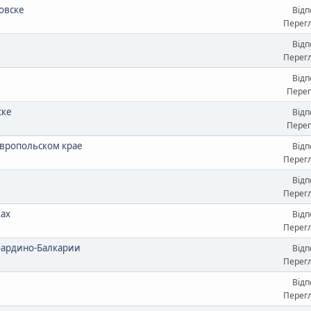
овске
Відп
Перегл
Відп
Перегл
Відп
Перег
ске
Відп
Перег
вропольском крае
Відп
Перегл
Відп
Перегл
ках
Відп
Перегл
бардино-Балкарии
Відп
Перегл
Відп
Перегл