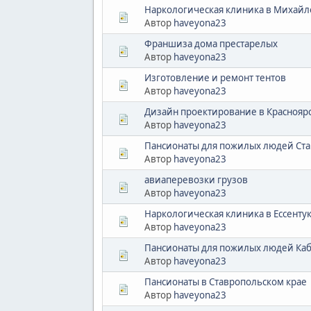
Наркологическая клиника в Михайл
Автор
haveyona23
Франшиза дома престарелых
Автор
haveyona23
Изготовление и ремонт тентов
Автор
haveyona23
Дизайн проектирование в Краснояр
Автор
haveyona23
Пансионаты для пожилых людей Ста
Автор
haveyona23
авиаперевозки грузов
Автор
haveyona23
Наркологическая клиника в Ессенту
Автор
haveyona23
Пансионаты для пожилых людей Ка
Автор
haveyona23
Пансионаты в Ставропольском крае
Автор
haveyona23