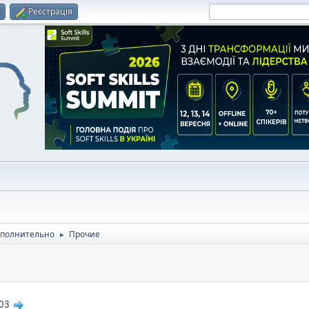
и
Реєстрація
полнительно
Прочие
►
03