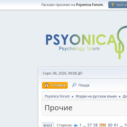
Ласкаво просимо на
Psyonica Forum
.
Увійт
Серп. 08, 2026, 09:08 ДП
Головна
Пошук
Psyonica Forum
Форум на русском языке
До
►
►
Прочие
1
...
57
58
60
61
...
1
Сторінок
59
ВНИЗ