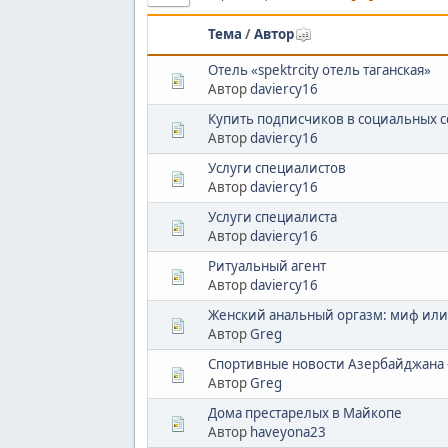
Тема
/
Автор
Отель «spektrcity отель таганская»
Автор
daviercy16
Купить подписчиков в социальных с
Автор
daviercy16
Услуги специалистов
Автор
daviercy16
Услуги специалиста
Автор
daviercy16
Ритуальный агент
Автор
daviercy16
Женский анальный оргазм: миф или
Автор
Greg
Спортивные новости Азербайджана —
Автор
Greg
Дома престарелых в Майкопе
Автор
haveyona23