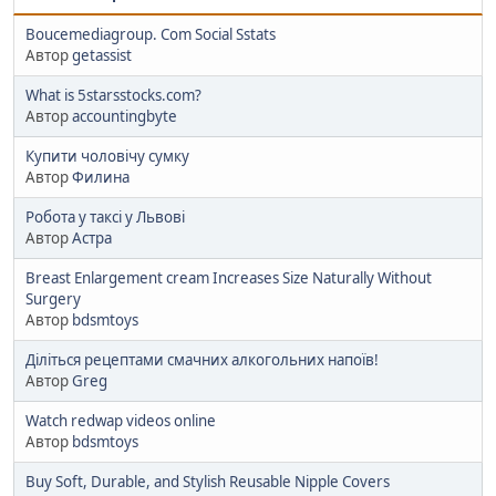
Boucemediagroup. Com Social Sstats
Автор
getassist
What is 5starsstocks.com?
Автор
accountingbyte
Купити чоловічу сумку
Автор
Филина
Робота у таксі у Львові
Автор
Астра
Breast Enlargement cream Increases Size Naturally Without
Surgery
Автор
bdsmtoys
Діліться рецептами смачних алкогольних напоїв!
Автор
Greg
Watch redwap videos online
Автор
bdsmtoys
Buy Soft, Durable, and Stylish Reusable Nipple Covers