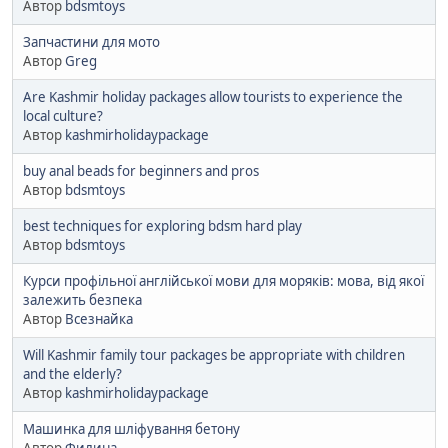
Автор
bdsmtoys
Запчастини для мото
Автор
Greg
Are Kashmir holiday packages allow tourists to experience the
local culture?
Автор
kashmirholidaypackage
buy anal beads for beginners and pros
Автор
bdsmtoys
best techniques for exploring bdsm hard play
Автор
bdsmtoys
Курси профільної англійської мови для моряків: мова, від якої
залежить безпека
Автор
Всезнайка
Will Kashmir family tour packages be appropriate with children
and the elderly?
Автор
kashmirholidaypackage
Машинка для шліфування бетону
Автор
Филина