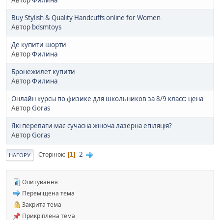
Buy Stylish & Quality Handcuffs online for Women
Автор
bdsmtoys
Де купити шорти
Автор
Филина
Бронежилет купити
Автор
Филина
Онлайн курсы по физике для школьников за 8/9 класс: цена
Автор
Goras
Які переваги має сучасна жіноча лазерна епіляція?
Автор
Goras
2
Сторінок
1
НАГОРУ
Опитування
Переміщена тема
Закрита тема
Прикріплена тема