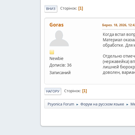
Сторінок
1
ВНИЗ
Goras
Берез. 18, 2026, 12:
Когда встал воп
Материал оказа
обработке. Для 
Отдельно отмеч
Newbie
(нержавейка) вп
Дописів: 36
лишней бюрократ
доволен, вариа
Записаний
Сторінок
1
НАГОРУ
Psyonica Forum
Форум на русском языке
Ме
►
►