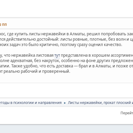
42 ПП
рос, где купить листы нержавейки в Алматы, решил попробовать за
лся действительно достойный: листы ровные, плотные, без волн и 
моих задач это было критично, поэтому сразу оценил качество.
у, что нержавейка листовая
тут
представлена в хорошем ассортимен
олне адекватная, без накруток, особенно на фоне других предложен
ии. Также удобно, что есть доставка — брал и в Алматы, и позже от
нт реально рабочий и проверенный.
тоды в психологии и направления
Листы нержавейки, прокат плоский
►
Перейт