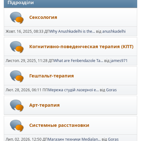
Підрозділи
Сексология
Жовт. 16, 2025, 08:33 ДП
Why Anushkadelhi is the...
від
anushkadelhi
Когнитивно-поведенческая терапия (КПТ)
Листоп. 29, 2025, 11:28 ДП
What are Fenbendazole Ta...
від
james971
Гештальт-терапия
Лют. 28, 2026, 06:11 ПП
Мережа студій лазерної е...
від
Goras
Арт-терапия
Системные расстановки
Лип. 02, 2026, 12:50 ДП
Магазин техники Medialan...
від
Goras