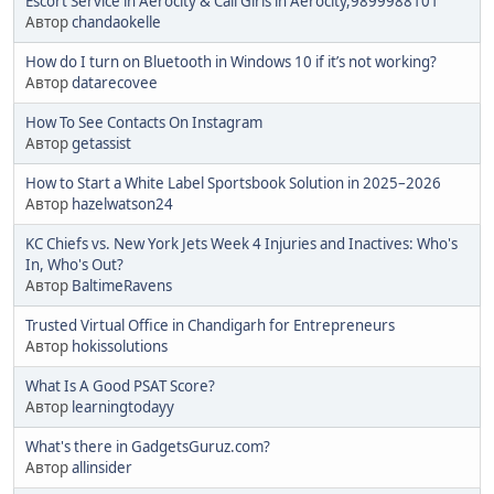
Escort Service in Aerocity & Call Girls in Aerocity,9899988101
Автор
chandaokelle
How do I turn on Bluetooth in Windows 10 if it’s not working?
Автор
datarecovee
How To See Contacts On Instagram
Автор
getassist
How to Start a White Label Sportsbook Solution in 2025–2026
Автор
hazelwatson24
KC Chiefs vs. New York Jets Week 4 Injuries and Inactives: Who's
In, Who's Out?
Автор
BaltimeRavens
Trusted Virtual Office in Chandigarh for Entrepreneurs
Автор
hokissolutions
What Is A Good PSAT Score?
Автор
learningtodayy
What's there in GadgetsGuruz.com?
Автор
allinsider