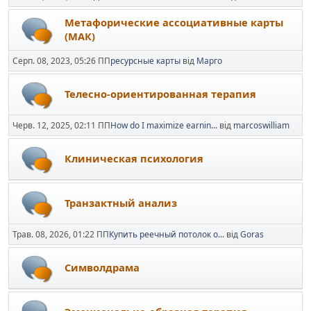
Метафорические ассоциативные карты
(МАК)
Серп. 08, 2023, 05:26 ПП
ресурсные карты
від
Марго
Телесно-ориентированная терапия
Черв. 12, 2025, 02:11 ПП
How do I maximize earnin...
від
marcoswilliam
Клиническая психология
Транзактный анализ
Трав. 08, 2026, 01:22 ПП
Купить реечный потолок о...
від
Goras
Символдрама