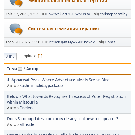
Эмоционально-образная терапия
Квіт. 17, 2025, 12:59 ПП
How Waklert 150 Works to...
від
christopherwiley
Системная семейная терапия
Трав. 20, 2025, 11:01 ПП
Чеснок для мужчин: почем...
від
Goras
Сторінок
1
ВНИЗ
Тема
/
Автор
4. Apharwat Peak: Where Adventure Meets Scenic Bliss
Автор
kashmirholidaypackage
Below's What towards Recognize In excess of Voter Registration
within Missouri a
Автор
Eiselen
Does Scoopupdates .com provide any real news or updates?
Автор
allinsider