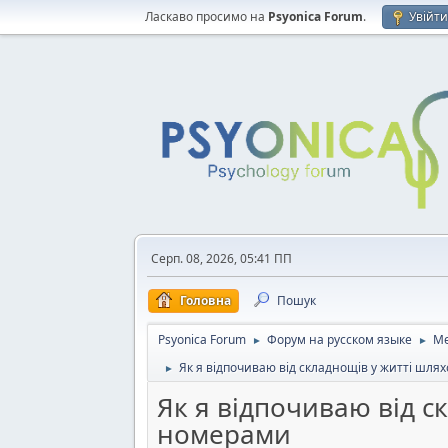
Ласкаво просимо на
Psyonica Forum
.
Увійт
Серп. 08, 2026, 05:41 ПП
Головна
Пошук
Psyonica Forum
Форум на русском языке
Ме
►
►
Як я відпочиваю від складнощів у житті шл
►
Як я відпочиваю від 
номерами