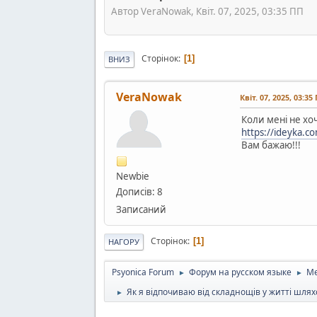
Автор VeraNowak, Квіт. 07, 2025, 03:35 ПП
Сторінок
1
ВНИЗ
VeraNowak
Квіт. 07, 2025, 03:35
Коли мені не хо
https://ideyka.c
Вам бажаю!!!
Newbie
Дописів: 8
Записаний
Сторінок
1
НАГОРУ
Psyonica Forum
Форум на русском языке
Ме
►
►
Як я відпочиваю від складнощів у житті шл
►