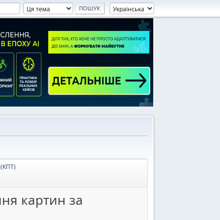
(КПТ)
ння картин за