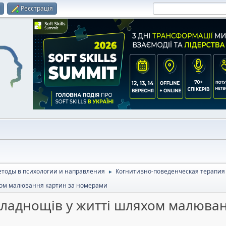
и
Реєстрація
тоды в психологии и направления
Когнитивно-поведенческая терапия 
►
яхом малювання картин за номерами
складнощів у житті шляхом малюва