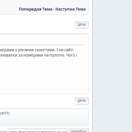
Попередня Тема
-
Наступна Тема
ДРУК
мерами з різними сюжетами. І на сайті
алювалки за номерами на полотні. Чого і
ДРУК
(КПТ)
и в