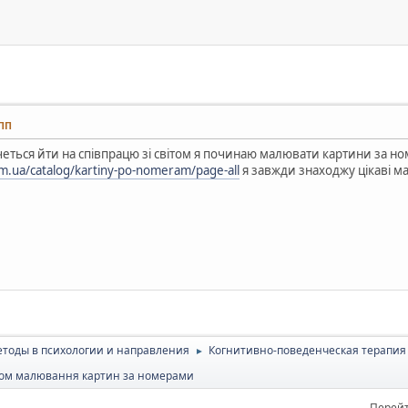
 ПП
четься йти на співпрацю зі світом я починаю малювати картини за но
om.ua/catalog/kartiny-po-nomeram/page-all
я завжди знаходжу цікаві м
тоды в психологии и направления
Когнитивно-поведенческая терапия 
►
яхом малювання картин за номерами
Перейт