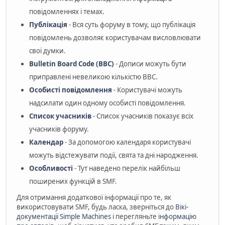
повідомленнях і темах.
Публікація
- Вся суть форуму в тому, що публікація
повідомлень дозволяє користувачам висловлювати
свої думки.
Bulletin Board Code (BBC)
- Дописи можуть бути
приправлені невеликою кількістю BBC.
Особисті повідомлення
- Користувачі можуть
надсилати один одному особисті повідомлення.
Список учасників
- Список учасників показує всіх
учасників форуму.
Календар
- За допомогою календаря користувачі
можуть відстежувати події, свята та дні народження.
Особливості
- Тут наведено перелік найбільш
поширених функцій в SMF.
Для отримання додаткової інформації про те, як
використовувати SMF, будь ласка, зверніться до
Вікі-
документації Simple Machines
і перегляньте
інформацію