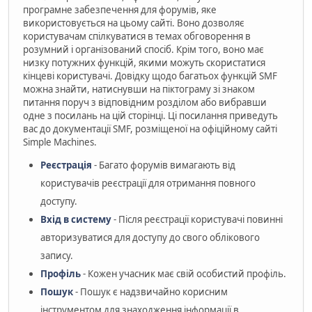
програмне забезпечення для форумів, яке
використовується на цьому сайті. Воно дозволяє
користувачам спілкуватися в темах обговорення в
розумний і організований спосіб. Крім того, воно має
низку потужних функцій, якими можуть скористатися
кінцеві користувачі. Довідку щодо багатьох функцій SMF
можна знайти, натиснувши на піктограму зі знаком
питання поруч з відповідним розділом або вибравши
одне з посилань на цій сторінці. Ці посилання приведуть
вас до документації SMF, розміщеної на офіційному сайті
Simple Machines.
Реєстрація
- Багато форумів вимагають від
користувачів реєстрації для отримання повного
доступу.
Вхід в систему
- Після реєстрації користувачі повинні
авторизуватися для доступу до свого облікового
запису.
Профіль
- Кожен учасник має свій особистий профіль.
Пошук
- Пошук є надзвичайно корисним
інструментом для знаходження інформації в