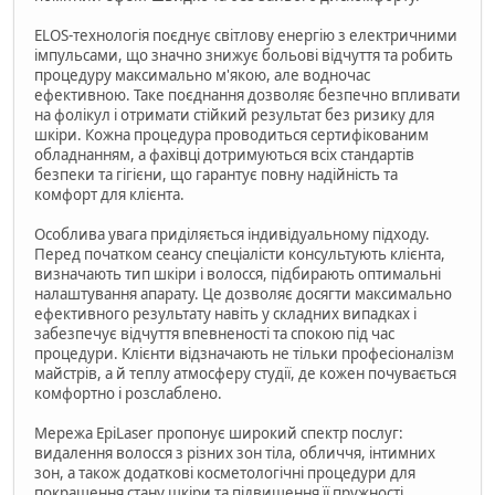
ELOS-технологія поєднує світлову енергію з електричними
імпульсами, що значно знижує больові відчуття та робить
процедуру максимально м'якою, але водночас
ефективною. Таке поєднання дозволяє безпечно впливати
на фолікул і отримати стійкий результат без ризику для
шкіри. Кожна процедура проводиться сертифікованим
обладнанням, а фахівці дотримуються всіх стандартів
безпеки та гігієни, що гарантує повну надійність та
комфорт для клієнта.
Особлива увага приділяється індивідуальному підходу.
Перед початком сеансу спеціалісти консультують клієнта,
визначають тип шкіри і волосся, підбирають оптимальні
налаштування апарату. Це дозволяє досягти максимально
ефективного результату навіть у складних випадках і
забезпечує відчуття впевненості та спокою під час
процедури. Клієнти відзначають не тільки професіоналізм
майстрів, а й теплу атмосферу студії, де кожен почувається
комфортно і розслаблено.
Мережа EpiLaser пропонує широкий спектр послуг:
видалення волосся з різних зон тіла, обличчя, інтимних
зон, а також додаткові косметологічні процедури для
покращення стану шкіри та підвищення її пружності.