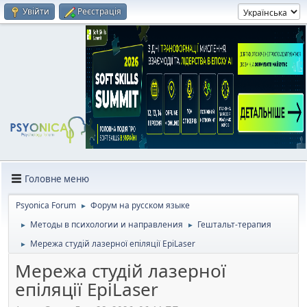
Увійти
Реєстрація
Головне меню
Psyonica Forum
Форум на русском языке
►
Методы в психологии и направления
Гештальт-терапия
►
►
Мережа студій лазерної епіляції EpiLaser
►
Мережа студій лазерної
епіляції EpiLaser