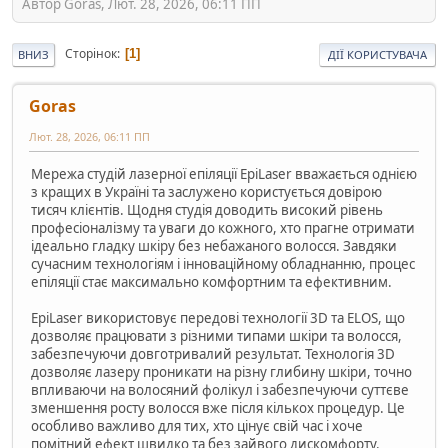
Автор Goras, Лют. 28, 2026, 06:11 ПП
Сторінок
1
ВНИЗ
ДІЇ КОРИСТУВАЧА
Goras
Лют. 28, 2026, 06:11 ПП
Мережа студій лазерної епіляції EpiLaser вважається однією
з кращих в Україні та заслужено користується довірою
тисяч клієнтів. Щодня студія доводить високий рівень
професіоналізму та уваги до кожного, хто прагне отримати
ідеально гладку шкіру без небажаного волосся. Завдяки
сучасним технологіям і інноваційному обладнанню, процес
епіляції стає максимально комфортним та ефективним.
EpiLaser використовує передові технології 3D та ELOS, що
дозволяє працювати з різними типами шкіри та волосся,
забезпечуючи довготривалий результат. Технологія 3D
дозволяє лазеру проникати на різну глибину шкіри, точно
впливаючи на волосяний фолікул і забезпечуючи суттєве
зменшення росту волосся вже після кількох процедур. Це
особливо важливо для тих, хто цінує свій час і хоче
помітний ефект швидко та без зайвого дискомфорту.