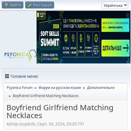
Увійти
Реєстрація
Головне меню
Psyonica Forum
Форум на русском языке
Дополнительно
►
►
Boyfriend Girlfriend Matching Necklaces
►
Boyfriend Girlfriend Matching
Necklaces
Автор coupleslv, Серп. 30, 2024, 03:05 ПП