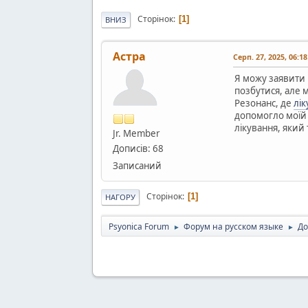
Сторінок
1
ВНИЗ
Астра
Серп. 27, 2025, 06:1
Я можу заявити 
позбутися, але 
Резонанс, де
лік
допомогло моїй 
лікування, який
Jr. Member
Дописів: 68
Записаний
Сторінок
1
НАГОРУ
Psyonica Forum
Форум на русском языке
До
►
►