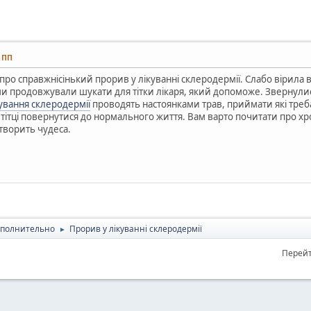
8 ПП
про справжнісінький прорив у лікуванні склеродермії. Слабо вірила в
ми продовжували шукати для тітки лікаря, який допоможе. Звернулися
ування склеродермії
проводять настоянками трав, приймати які треба
тітці повернутися до нормального життя. Вам варто почитати про хр
 творить чудеса.
полнительно
Прорив у лікуванні склеродермії
►
Перейт