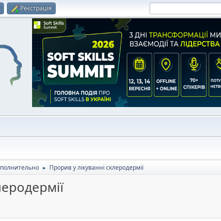
и
Реєстрація
полнительно
Прорив у лікуванні склеродермії
►
леродермії