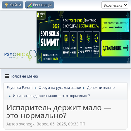
Увійти
Реєстрація
Головне меню
Psyonica Forum
Форум на русском языке
Дополнительно
►
►
Испаритель держит мало — это нормально?
►
Испаритель держит мало —
это нормально?
Автор ovonegx, Верес. 05, 2025, 09:33 ПП