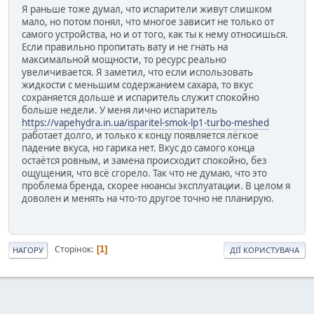
Я раньше тоже думал, что испарители живут слишком
мало, но потом понял, что многое зависит не только от
самого устройства, но и от того, как ты к нему относишься.
Если правильно пропитать вату и не гнать на
максимальной мощности, то ресурс реально
увеличивается. Я заметил, что если использовать
жидкости с меньшим содержанием сахара, то вкус
сохраняется дольше и испаритель служит спокойно
больше недели. У меня лично испаритель
https://vapehydra.in.ua/isparitel-smok-lp1-turbo-meshed
работает долго, и только к концу появляется лёгкое
падение вкуса, но гарика нет. Вкус до самого конца
остаётся ровным, и замена происходит спокойно, без
ощущения, что всё сгорело. Так что не думаю, что это
проблема бренда, скорее нюансы эксплуатации. В целом я
доволен и менять на что-то другое точно не планирую.
Сторінок
1
НАГОРУ
ДІЇ КОРИСТУВАЧА