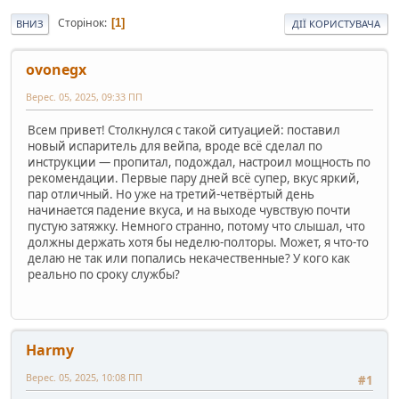
Сторінок
1
ВНИЗ
ДІЇ КОРИСТУВАЧА
ovonegx
Верес. 05, 2025, 09:33 ПП
Всем привет! Столкнулся с такой ситуацией: поставил
новый испаритель для вейпа, вроде всё сделал по
инструкции — пропитал, подождал, настроил мощность по
рекомендации. Первые пару дней всё супер, вкус яркий,
пар отличный. Но уже на третий-четвёртый день
начинается падение вкуса, и на выходе чувствую почти
пустую затяжку. Немного странно, потому что слышал, что
должны держать хотя бы неделю-полторы. Может, я что-то
делаю не так или попались некачественные? У кого как
реально по сроку службы?
Harmy
Верес. 05, 2025, 10:08 ПП
#1