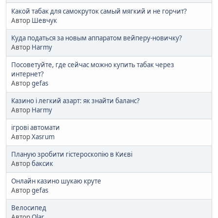
Какой табак для самокруток самый мягкий и не горчит?
Автор
Шевчук
Куда податься за новым аппаратом вейперу-новичку?
Автор
Harmy
Посоветуйте, где сейчас можно купить табак через
интернет?
Автор
gefas
Казино і легкий азарт: як знайти баланс?
Автор
Harmy
ігрові автомати
Автор
Xasrum
Планую зробити гістероскопію в Києві
Автор
баксик
Онлайн казино шукаю круте
Автор
gefas
Велосипед
Автор
Olar