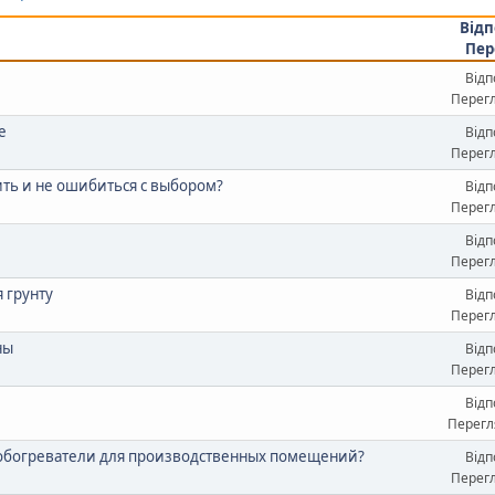
Відп
Пер
Відп
Перегл
е
Відп
Перегл
ить и не ошибиться с выбором?
Відп
Перегл
Відп
Перегл
я грунту
Відп
Перегл
ны
Відп
Перегл
Відп
Перегля
 обогреватели для производственных помещений?
Відп
Перегл