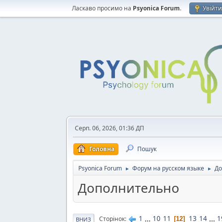
Ласкаво просимо на
Psyonica Forum
.
Увійт
Серп. 06, 2026, 01:36 ДП
Головна
Пошук
Psyonica Forum
Форум на русском языке
До
►
►
Дополнительно
1
...
10
11
13
14
...
1
Сторінок
12
ВНИЗ