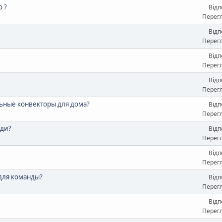
o ?
Відп
Перегл
Відп
Перегл
Відп
Перегл
Відп
Перегл
ьные конвекторы для дома?
Відп
Перегл
оди?
Відп
Перегл
Відп
Перегл
 для команды?
Відп
Перегл
Відп
Перегл