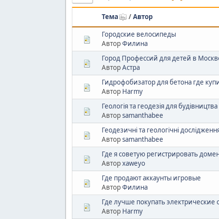
Тема
/
Автор
Городские велосипеды
Автор
Филина
Город Профессий для детей в Москв
Автор
Астра
Гидрофобизатор для бетона где куп
Автор
Harmy
Геологія та геодезія для будівництва
Автор
samanthabee
Геодезичні та геологічні дослідженн
Автор
samanthabee
Где я советую регистрировать доме
Автор
xaweyo
Где продают аккаунты игровые
Автор
Филина
Где лучше покупать электрические
Автор
Harmy