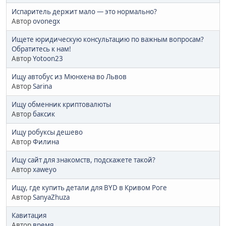
Испаритель держит мало — это нормально?
Автор
ovonegx
Ищете юридическую консультацию по важным вопросам?
Обратитесь к нам!
Автор
Yotoon23
Ищу автобус из Мюнхена во Львов
Автор
Sarina
Ищу обменник криптовалюты
Автор
баксик
Ищу робуксы дешево
Автор
Филина
Ищу сайт для знакомств, подскажете такой?
Автор
xaweyo
Ищу, где купить детали для BYD в Кривом Роге
Автор
SanyaZhuza
Кавитация
Автор
время