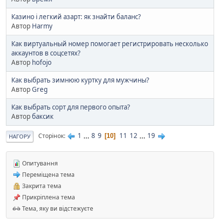
Казино і легкий азарт: як знайти баланс?
Автор
Harmy
Как виртуальный номер помогает регистрировать несколько
аккаунтов в соцсетях?
Автор
hofojo
Как выбрать зимнюю куртку для мужчины?
Автор
Greg
Как выбрать сорт для первого опыта?
Автор
баксик
1
...
8
9
11
12
...
19
Сторінок
10
НАГОРУ
Опитування
Переміщена тема
Закрита тема
Прикріплена тема
Тема, яку ви відстежуєте