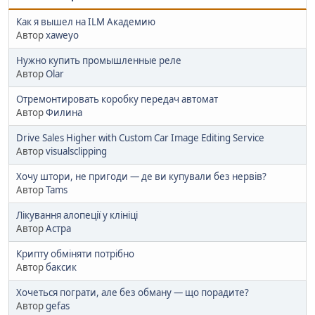
Как я вышел на ILM Академию
Автор
xaweyo
Нужно купить промышленные реле
Автор
Olar
Отремонтировать коробку передач автомат
Автор
Филина
Drive Sales Higher with Custom Car Image Editing Service
Автор
visualsclipping
Хочу штори, не пригоди — де ви купували без нервів?
Автор
Tams
Лікування алопеції у клініці
Автор
Астра
Крипту обміняти потрібно
Автор
баксик
Хочеться пограти, але без обману — що порадите?
Автор
gefas