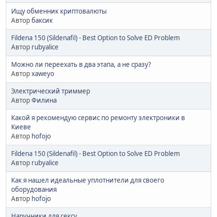
Ищу обменник криптовалюты
Автор
баксик
Fildena 150 (Sildenafil) - Best Option to Solve ED Problem
Автор
rubyalice
Можно ли переехать в два этапа, а не сразу?
Автор
xaweyo
Электрический триммер
Автор
Филина
Какой я рекомендую сервис по ремонту электроники в
Киеве
Автор
hofojo
Fildena 150 (Sildenafil) - Best Option to Solve ED Problem
Автор
rubyalice
Как я нашел идеальные уплотнители для своего
оборудования
Автор
hofojo
Наручники для сексу