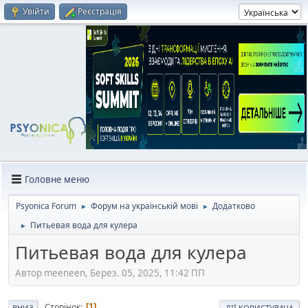
Увійти
Реєстрація
Головне меню
Psyonica Forum
Форум на українській мові
Додатково
►
►
Питьевая вода для кулера
►
Питьевая вода для кулера
Автор meeneen, Берез. 05, 2025, 11:42 ПП
Сторінок
1
ВНИЗ
ДІЇ КОРИСТУВАЧА