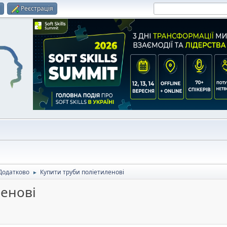
и
Реєстрація
Додатково
Купити труби поліетиленові
►
ленові