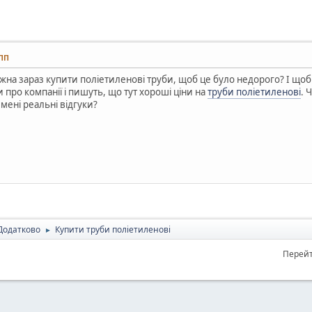
 ПП
ожна зараз купити поліетиленові труби, щоб це було недорого? І щоб 
 про компанії і пишуть, що тут хороші ціни на
труби поліетиленові
. 
 мені реальні відгуки?
Додатково
Купити труби поліетиленові
►
Перейт