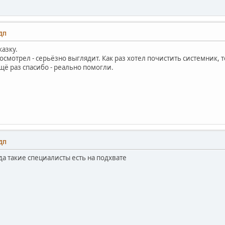
 ДП
казку.
посмотрел - серьёзно выглядит. Как раз хотел почистить системник, 
Ещё раз спасибо - реально помогли.
 ДП
да такие специалисты есть на подхвате