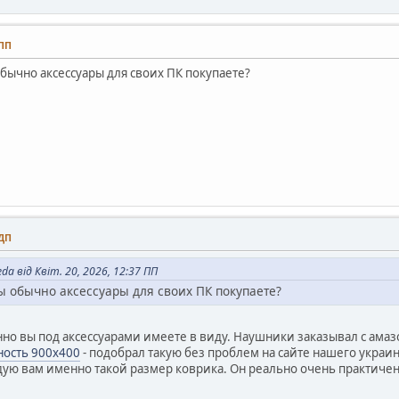
 ПП
 обычно аксессуары для своих ПК покупаете?
 ДП
da від Квіт. 20, 2026, 12:37 ПП
вы обычно аксессуары для своих ПК покупаете?
но вы под аксессуарами имеете в виду. Наушники заказывал с амаз
ность 900х400
- подобрал такую без проблем на сайте нашего украи
дую вам именно такой размер коврика. Он реально очень практиче