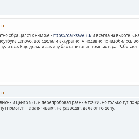
 ПП
тно обращался к ним же -
https://darksave.ru/
и всегда на высоте. Сн
оутбука Lenovo, всё сделали аккуратно. А недавно понадобилось в
янули всё. Ещё делали замену блока питания компьютера. Работают
 ПП
рвисный центр №1. Я перепробовал разные точки, но только тут понр
тут помогут. Не затягивают, не разводят, делают по делу.