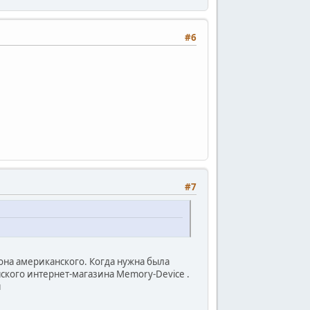
#6
#7
она американского. Когда нужна была
нского интернет-магазина Memory-Device .
н