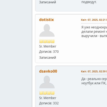
подведут.
Записаний
dotistix
Квіт. 07, 2025, 02:21
Я уже неоднокра
делали ремонт н
выручили - выт
Sr. Member
Дописів: 370
Записаний
dsavko00
Квіт. 07, 2025, 02:59
Да - реально се
ноутбук или ПК, 
Sr. Member
Дописів: 332