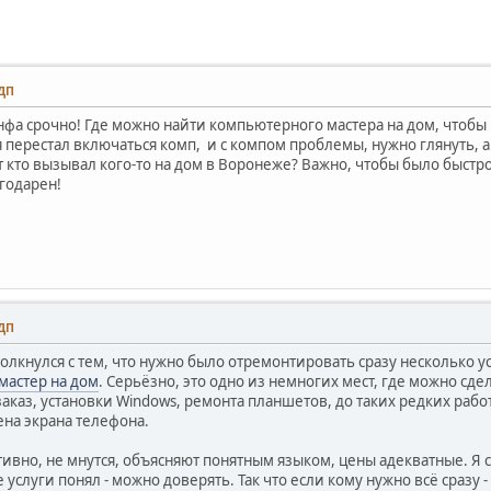
 ДП
нфа срочно! Где можно найти компьютерного мастера на дом, чтобы
 перестал включаться комп, и с компом проблемы, нужно глянуть, а
кто вызывал кого-то на дом в Воронеже? Важно, чтобы было быстро
агодарен!
 ДП
олкнулся с тем, что нужно было отремонтировать сразу несколько у
астер на дом
. Серьёзно, это одно из немногих мест, где можно сдел
аказ, установки Windows, ремонта планшетов, до таких редких работ
ена экрана телефона.
ивно, не мнутся, объясняют понятным языком, цены адекватные. Я с
 услуги понял - можно доверять. Так что если кому нужно всё сразу