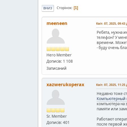
Сторінок
1
ВНИЗ
meeneen
Квіт. 07, 2025, 09:43
Ребята, нужна и
телефон? У меня
времени. Может 
- буду очень бл
Hero Member
Дописів: 1 108
Записаний
xazwerukoperax
Квіт. 07, 2025, 11:25
Недавно тоже ст
Компьютерный м
компьютера на з
памяти или зам
Sr. Member
Работают операт
Дописів: 401
после первой же