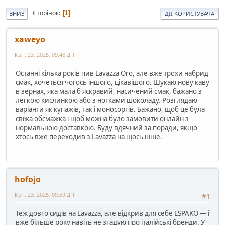
Сторінок
1
ВНИЗ
ДІЇ КОРИСТУВАЧА
xaweyo
Квіт. 23, 2025, 09:48 ДП
Останні кілька років пив Lavazza Oro, але вже трохи набрид
смак, хочеться чогось іншого, цікавішого. Шукаю нову каву
в зернах, яка мала б яскравий, насичений смак, бажано з
легкою кислинкою або з нотками шоколаду. Розглядаю
варіанти як купажів, так і моносортів. Бажано, щоб це була
свіжа обсмажка і щоб можна було замовити онлайн з
нормальною доставкою. Буду вдячний за поради, якщо
хтось вже переходив з Lavazza на щось інше.
hofojo
Квіт. 23, 2025, 09:59 ДП
#1
Теж довго сидів на Lavazza, але відкрив для себе ESPAKO — і
вже більше року навіть не згадую про італійські бренди. У