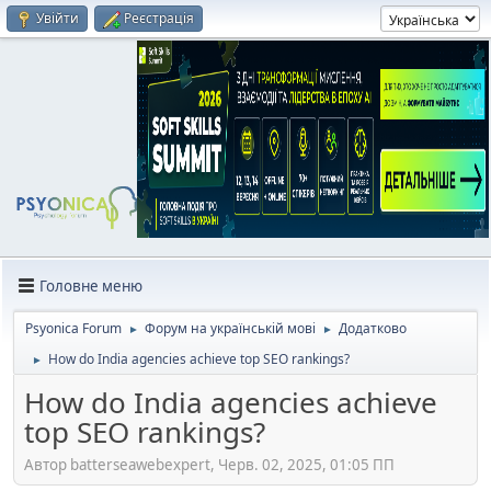
Увійти
Реєстрація
Головне меню
Psyonica Forum
Форум на українській мові
Додатково
►
►
How do India agencies achieve top SEO rankings?
►
How do India agencies achieve
top SEO rankings?
Автор batterseawebexpert, Черв. 02, 2025, 01:05 ПП