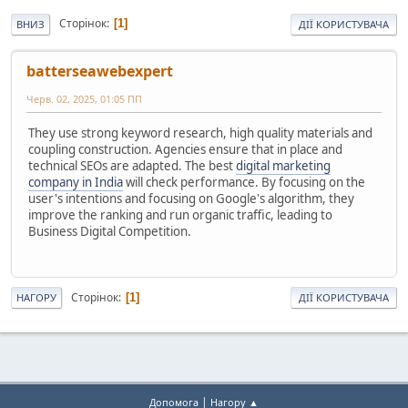
Сторінок
1
ВНИЗ
ДІЇ КОРИСТУВАЧА
batterseawebexpert
Черв. 02, 2025, 01:05 ПП
They use strong keyword research, high quality materials and
coupling construction. Agencies ensure that in place and
technical SEOs are adapted. The best
digital marketing
company in India
will check performance. By focusing on the
user's intentions and focusing on Google's algorithm, they
improve the ranking and run organic traffic, leading to
Business Digital Competition.
Сторінок
1
НАГОРУ
ДІЇ КОРИСТУВАЧА
|
Допомога
Нагору ▲